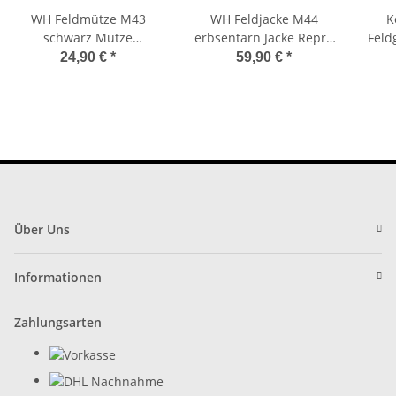
WH Feldmütze M43
WH Feldjacke M44
K
schwarz Mütze
erbsentarn Jacke Repro
Feld
Wehrmacht Repro 60
Gr. 54
Fil
24,90 €
*
59,90 €
*
Über Uns
Informationen
Zahlungsarten