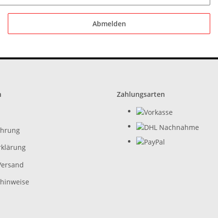
Abmelden
n
Zahlungsarten
ehrung
rklärung
Versand
zhinweise