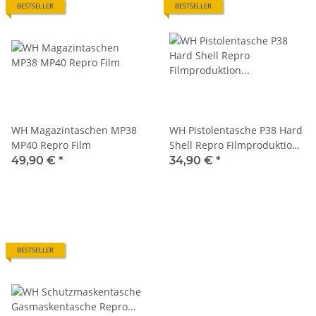
BESTSELLER
BESTSELLER
WH Magazintaschen MP38
WH Pistolentasche P38 Hard
MP40 Repro Film
Shell Repro Filmproduktion
Reenactment
49,90 €
*
34,90 €
*
BESTSELLER