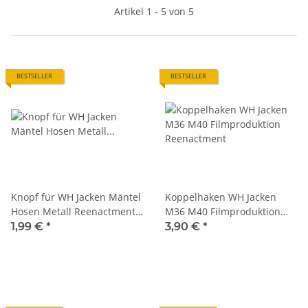
Artikel 1 - 5 von 5
BESTSELLER
BESTSELLER
Knopf für WH Jacken Mäntel
Koppelhaken WH Jacken
Hosen Metall Reenactment
M36 M40 Filmproduktion
Filmproduktion
Reenactment
1,99 €
*
3,90 €
*