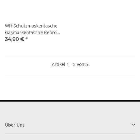
WH Schutzmaskentasche
Gasmaskentasche Repro
Filmproduktion Armeefilm
34,90 €
*
Film
Artikel 1 - 5 von 5
Über Uns