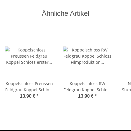
Ähnliche Artikel
Koppelschloss Preussen
Koppelschloss RW
N
Feldgrau Koppel Schloss
Feldgrau Koppel Schloss
Stur
erster Weltkrieg
Filmproduktion erster
Y-T
13,90 €
*
13,90 €
*
Weltkrieg
T