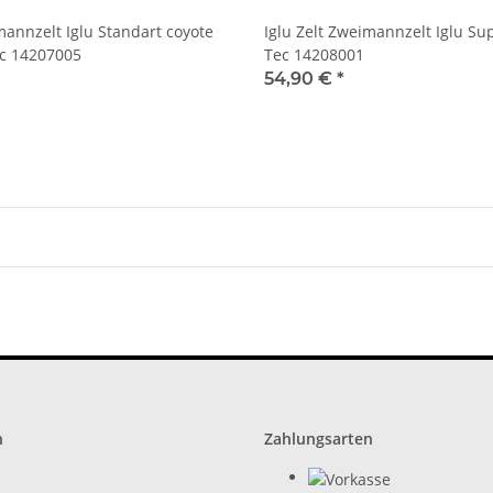
mannzelt Iglu Standart coyote
Iglu Zelt Zweimannzelt Iglu Sup
ec 14207005
Tec 14208001
54,90 €
*
n
Zahlungsarten