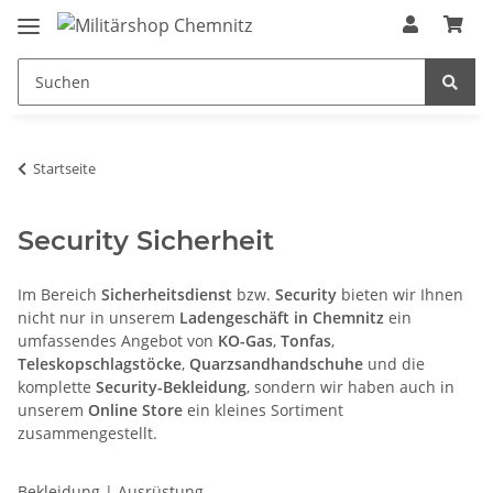
Startseite
Security Sicherheit
Im Bereich
Sicherheitsdienst
bzw.
Security
bieten wir Ihnen
nicht nur in unserem
Ladengeschäft in Chemnitz
ein
umfassendes Angebot von
KO-Gas
,
Tonfas
,
Teleskopschlagstöcke
,
Quarzsandhandschuhe
und die
komplette
Security-Bekleidung
, sondern wir haben auch in
unserem
Online Store
ein kleines Sortiment
zusammengestellt.
Bekleidung | Ausrüstung