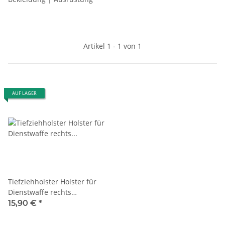
Artikel 1 - 1 von 1
AUF LAGER
Tiefziehholster Holster für
Dienstwaffe rechts
Waffenholster Beimholster
15,90 €
*