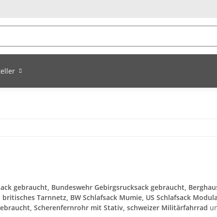
eller
ck gebraucht, Bundeswehr Gebirgsrucksack gebraucht, Berghaus
britisches Tarnnetz, BW Schlafsack Mumie, US Schlafsack Modular
braucht, Scherenfernrohr mit Stativ, schweizer Militärfahrrad
u