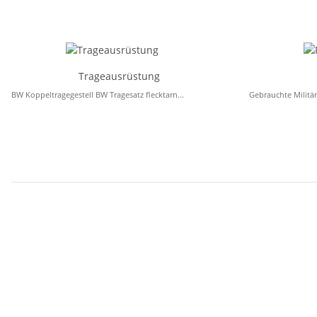
Trageausrüstung
BW Koppeltragegestell BW Tragesatz flecktarn...
Gebrauchte Militä