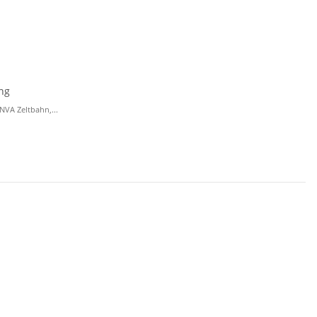
ng
NVA Zeltbahn,...