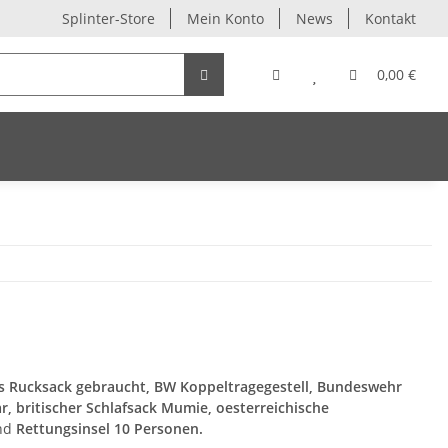
Splinter-Store
Mein Konto
News
Kontakt
0,00 €
 Rucksack gebraucht, BW Koppeltragegestell, Bundeswehr
, britischer Schlafsack Mumie, oesterreichische
nd
Rettungsinsel 10 Personen.