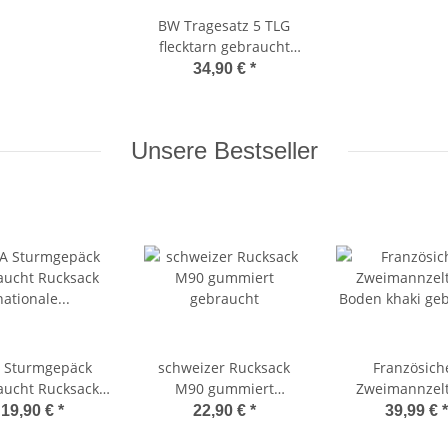
BW Tragesatz 5 TLG
flecktarn gebraucht
Mil-Tec 91353120
34,90 €
*
Unsere Bestseller
 Sturmgepäck
schweizer Rucksack
Französich
aucht Rucksack
M90 gummiert
Zweimannzelt
nale Volksarmee
gebraucht
Boden khaki ge
19,90 €
*
22,90 €
*
39,99 €
*
DDR