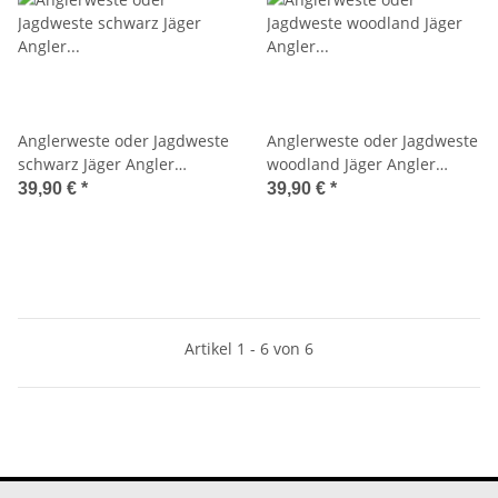
Anglerweste oder Jagdweste
Anglerweste oder Jagdweste
schwarz Jäger Angler
woodland Jäger Angler
Ranger Weste Mil-Tec
Ranger Weste Mil-Tec
39,90 €
*
39,90 €
*
10706002
10706020
Artikel 1 - 6 von 6