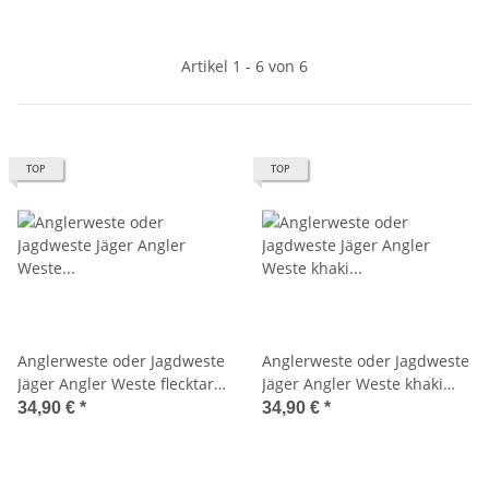
Artikel 1 - 6 von 6
TOP
TOP
Anglerweste oder Jagdweste
Anglerweste oder Jagdweste
Jäger Angler Weste flecktarn
Jäger Angler Weste khaki
Mil-Tec 10701021
Mil-Tec 10701004
34,90 €
*
34,90 €
*