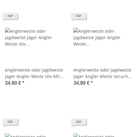
TOP
TOP
Anglerweste oder Jagdweste
Anglerweste oder Jagdweste
Jäger Angler Weste oliv Mil-
Jäger Angler Weste Security
Tec 10701001
Sicherheitsdienst schwarz
34,90 €
*
34,90 €
*
10701002
TOP
TOP