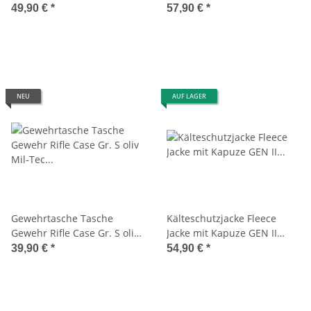
16191001_M #1
49,90 €
*
57,90 €
*
NEU
AUF LAGER
Gewehrtasche Tasche
Kälteschutzjacke Fleece
Gewehr Rifle Case Gr. S oliv
Jacke mit Kapuze GEN II
Mil-Tec 16191001
Fleecejacke schwarz
39,90 €
*
54,90 €
*
Winterjacke