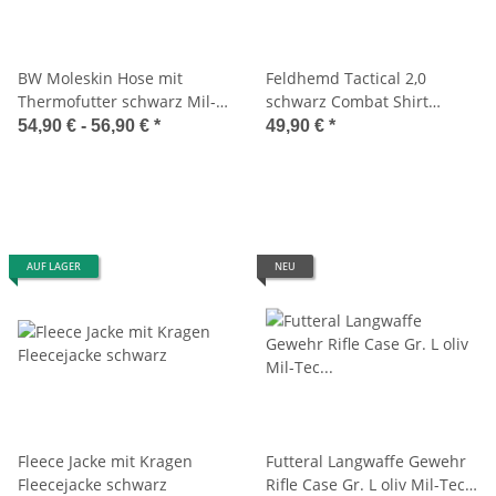
BW Moleskin Hose mit
Feldhemd Tactical 2,0
Thermofutter schwarz Mil-
schwarz Combat Shirt
Tec 11321002
Security Einsatzshirt Mil-Tec
54,90 € -
56,90 €
*
49,90 €
*
10921102
AUF LAGER
NEU
Fleece Jacke mit Kragen
Futteral Langwaffe Gewehr
Fleecejacke schwarz
Rifle Case Gr. L oliv Mil-Tec