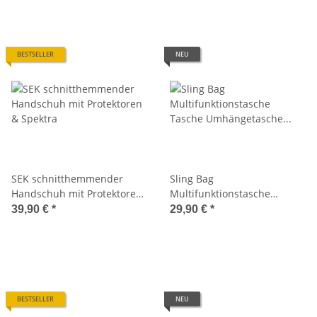
BESTSELLER
NEU
SEK schnitthemmender
Sling Bag
Handschuh mit Protektoren
Multifunktionstasche
& Spektra
Tasche Umhängetasche
39,90 €
*
29,90 €
*
schwarz Mil-Tec 13726502
BESTSELLER
NEU