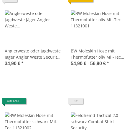
Anglerweste oder Jagdweste
BW Moleskin Hose mit
Jäger Angler Weste Security
Thermofutter oliv Mil-Tec
Sicherheitsdienst schwarz
11321001
34,90 €
*
54,90 € -
56,90 €
*
10701002
AUF LAGER
TOP