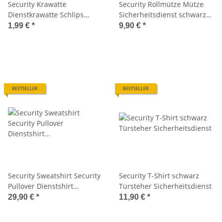
Security Krawatte
Security Rollmütze Mütze
Dienstkrawatte Schlips
Sicherheitsdienst schwarz
schwarz
Wachschutz Dienstmütze
1,99 €
*
9,90 €
*
BESTSELLER
BESTSELLER
Security Sweatshirt Security
Security T-Shirt schwarz
Pullover Dienstshirt
Türsteher Sicherheitsdienst
Wachschutz
29,90 €
*
11,90 €
*
Sicherheitsdienst Shirt