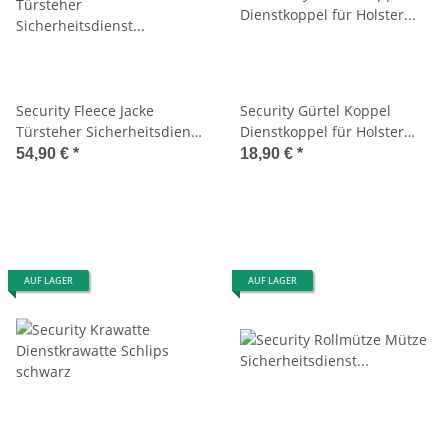
Security Fleece Jacke
Security Gürtel Koppel
Türsteher Sicherheitsdienst
Dienstkoppel für Holster
Wachdienst Wachschutz
Wachschutz Wachdienst
54,90 €
*
18,90 €
*
Geldtransport
AUF LAGER
AUF LAGER