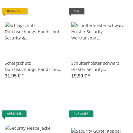
BESTSELLER
NEU
Schlagschutz
Schulterholster schwarz
Durchsuchungs-Handschuh
Holster Security
Security & Türsteher
Wertransport Geldtransport
31,95 €
*
19,90 €
*
Bedienung Touch
Mil-Tec 16131002
AUF LAGER
AUF LAGER