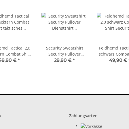
emd Tactical 2,0
Security Sweatshirt
Feldhemd Tactic
arn Combat Shirt
Security Pullover
schwarz Combat
sches Hemd Mil-
Dienstshirt Wachschutz
Security Einsat
49,90 €
*
29,90 €
*
49,90 €
ec 10921121
Sicherheitsdienst Shirt
Mil-Tec 1092
n
Zahlungsarten