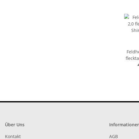
Feldh
fleckt
takti
T
Über Uns
Informatione
Kontakt
AGB