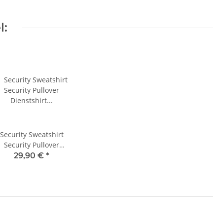
l:
Security Sweatshirt
Security Pullover
enstshirt Wachschutz
29,90 €
*
icherheitsdienst Shirt