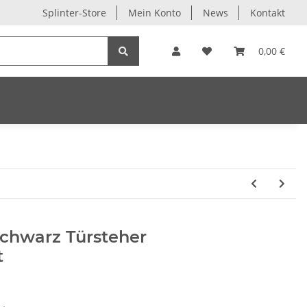
Splinter-Store
Mein Konto
News
Kontakt
0,00 €
 schwarz Türsteher
t