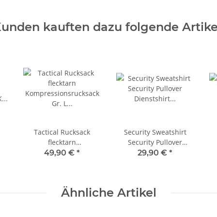
unden kauften dazu folgende Artike
Tactical Rucksack
Security Sweatshirt
flecktarn
Security Pullover
K 8
Kompressionsrucksack
Dienstshirt Wachschutz
Di
49,90 €
*
29,90 €
*
Gr. L Tactical
Sicherheitsdienst Shirt
S
Einsatzrucksack
Gr. M
Ähnliche Artikel