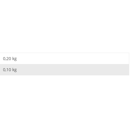
0,20 kg
0,10
kg