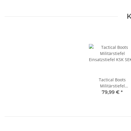
K
Tactical Boots
Militärstiefel
Einsatzstiefel KSK SE
79,99 €
*
(Gr. 41)