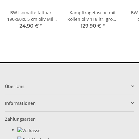
BW Isomatte faltbar
Kampftragetasche mit
BW 
190x60x0,5 cm oliv Mil-
Rollen oliv 118 ltr. große
Tec 14423000
Reisetasche mit Räder
G
24,90 €
*
129,90 €
*
Über Uns
Informationen
Zahlungsarten