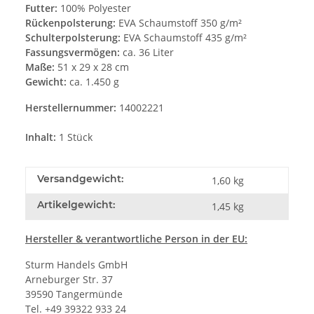
Futter:
100% Polyester
Rückenpolsterung:
EVA Schaumstoff 350 g/m²
Schulterpolsterung:
EVA Schaumstoff 435 g/m²
Fassungsvermögen:
ca. 36 Liter
Maße:
51 x 29 x 28 cm
Gewicht:
ca. 1.450 g
Herstellernummer:
14002221
Inhalt:
1 Stück
Versandgewicht:
1,60 kg
Artikelgewicht:
1,45
kg
Hersteller
& verantwortliche Person in der EU:
Sturm Handels GmbH
Arneburger Str. 37
39590 Tangermünde
Tel. +49 39322 933 24