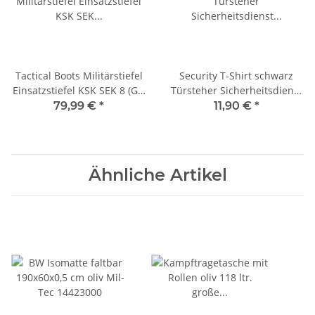
Tactical Boots Militärstiefel
Security T-Shirt schwarz
Einsatzstiefel KSK SEK 8 (Gr.
Türsteher Sicherheitsdienst
41)
Gr. M
79,99 €
*
11,90 €
*
Ähnliche Artikel