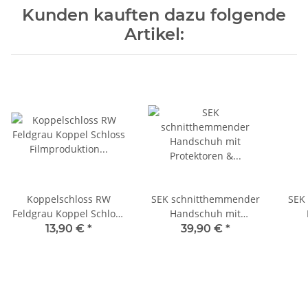
Kunden kauften dazu folgende
Artikel:
Koppelschloss RW
SEK schnitthemmender
SEK
Feldgrau Koppel Schloss
Handschuh mit
Filmproduktion erster
Protektoren & Spektra M
Prot
13,90 €
*
39,90 €
*
Weltkrieg
(9)