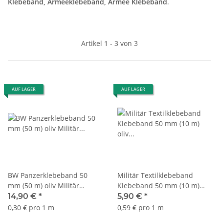
Klebeband, Armeeklebeband, Armee Klebeband
.
Artikel 1 - 3 von 3
AUF LAGER
AUF LAGER
BW Panzerklebeband 50
Militär Textilklebeband
mm (50 m) oliv Militär
Klebeband 50 mm (10 m)
Klebeband Mil-Tec
oliv Mil-Tec 15934001
14,90 €
*
5,90 €
*
15935050
0,30 € pro 1 m
0,59 € pro 1 m