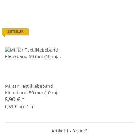
BESTSELLER
Militär Textilklebeband
Klebeband 50 mm (10 m)
schwarz Mil-Tec 15934002
5,90 €
*
0,59 € pro 1 m
Artikel 1 - 3 von 3