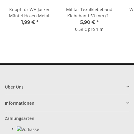
Knopf für WH Jacken
Militär Textilklebeband
W
Mäntel Hosen Metall
Klebeband 50 mm (10
Reenactment
m) schwarz Mil-Tec
We
1,99 €
*
5,90 €
*
Filmproduktion
15934002
0,59 € pro 1 m
Über Uns
Informationen
Zahlungsarten