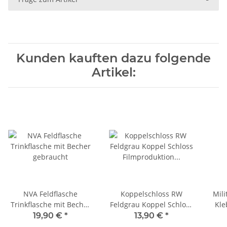
Kunden kauften dazu folgende
Artikel:
NVA Feldflasche
Koppelschloss RW
Mili
Trinkflasche mit Becher
Feldgrau Koppel Schloss
Kle
gebraucht
Filmproduktion erster
m)
19,90 €
*
13,90 €
*
Weltkrieg