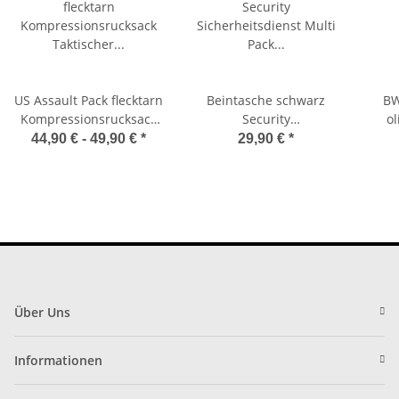
US Assault Pack flecktarn
Beintasche schwarz
BW
Kompressionsrucksack
Security
ol
Taktischer Rucksack
Sicherheitsdienst Multi
G
44,90 € -
49,90 €
*
29,90 €
*
Pack Mil-Tec 14059101
Über Uns
Informationen