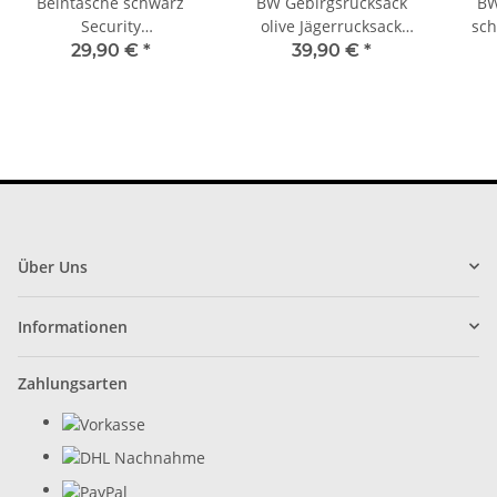
Beintasche schwarz
BW Gebirgsrucksack
BW
Security
olive Jägerrucksack
sch
Sicherheitsdienst Multi
Gebirgsjäger Jagd
Jäger
29,90 €
*
39,90 €
*
Pack Mil-Tec 14059101
Über Uns
Informationen
Zahlungsarten