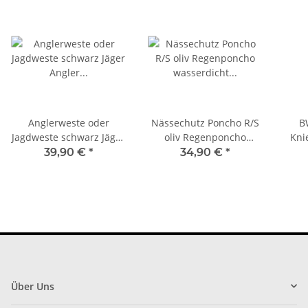
Anglerweste oder
Nässechutz Poncho R/S
B
Jagdweste schwarz Jäger
oliv Regenponcho
Kni
Angler Ranger Weste
wasserdicht Security
39,90 €
*
34,90 €
*
Mil-Tec 10706002
Über Uns