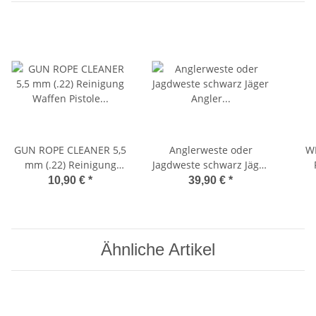
GUN ROPE CLEANER 5,5
Anglerweste oder
W
mm (.22) Reinigung
Jagdweste schwarz Jäger
Waffen Pistole Gewehr
Angler Ranger Weste
We
10,90 €
*
39,90 €
*
Mil-Tec 10706002 Gr. M
Ähnliche Artikel