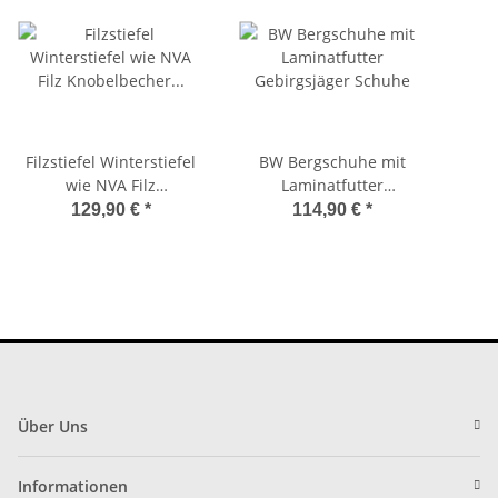
Filzstiefel Winterstiefel
BW Bergschuhe mit
wie NVA Filz
Laminatfutter
Knobelbecher Stiefel
Gebirgsjäger Schuhe
Ein
129,90 €
*
114,90 €
*
Forststiefel Bauernhof
Forst
Über Uns
Informationen