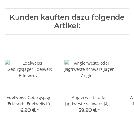
Kunden kauften dazu folgende
Artikel:
Edelweiss Gebirgsjäger
Anglerweste oder
W
Edelweis Edelweiß für
Jagdweste schwarz Jäger
Bergmütze
Angler Ranger Weste
We
6,90 €
*
39,90 €
*
Mil-Tec 10706002 Gr. M