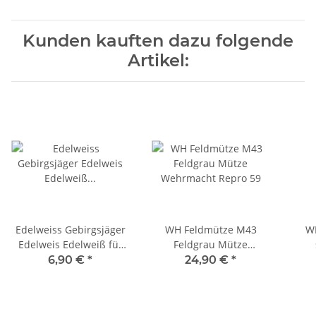
Kunden kauften dazu folgende
Artikel:
Edelweiss Gebirgsjäger
WH Feldmütze M43
W
Edelweis Edelweiß für
Feldgrau Mütze
Bergmütze
Wehrmacht Repro 59
We
6,90 €
*
24,90 €
*