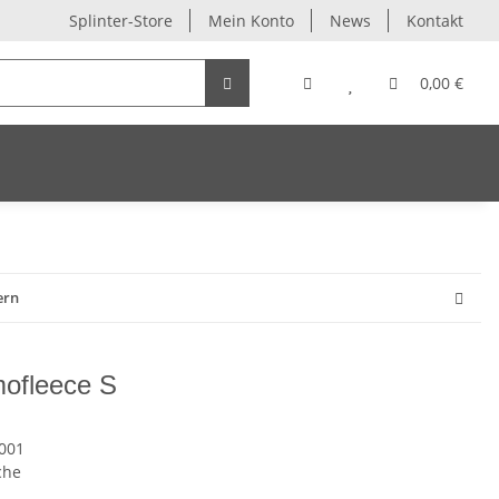
Splinter-Store
Mein Konto
News
Kontakt
0,00 €
ern
ofleece S
001
che