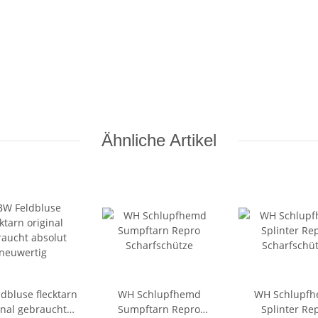
Ähnliche Artikel
dbluse flecktarn
WH Schlupfhemd
WH Schlupf
inal gebraucht
Sumpftarn Repro
Splinter Re