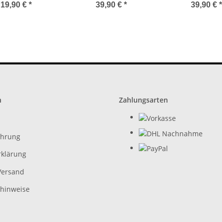
lut neuwertig
Scharfschütze
Scharfschü
19,90 €
*
39,90 €
*
39,90 €
*
n
Zahlungsarten
ehrung
rklärung
Versand
zhinweise