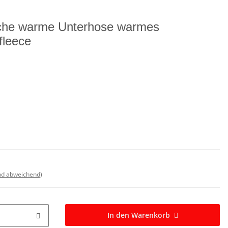
che warme Unterhose warmes
leece
nd abweichend)
In den Warenkorb