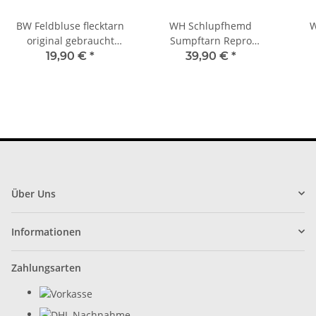
BW Feldbluse flecktarn
WH Schlupfhemd
W
original gebraucht
Sumpftarn Repro
absolut neuwertig
Scharfschütze
19,90 €
*
39,90 €
*
Über Uns
Informationen
Zahlungsarten