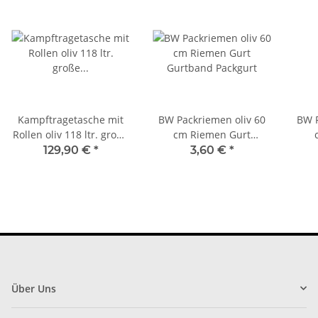
Kampftragetasche mit
BW Packriemen oliv 60
BW P
Rollen oliv 118 ltr. große
cm Riemen Gurt
Reisetasche mit Räder
Gurtband Packgurt
G
129,90 €
*
3,60 €
*
Über Uns