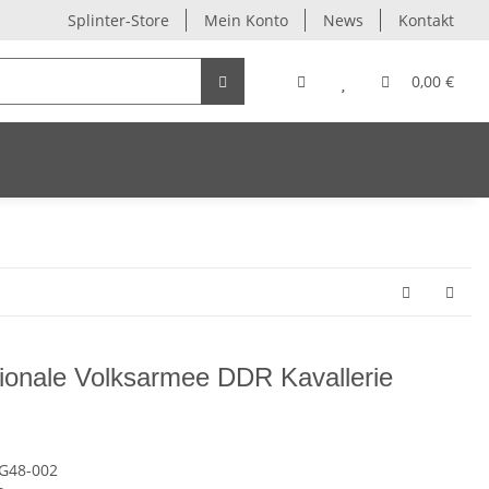
Splinter-Store
Mein Konto
News
Kontakt
0,00 €
ionale Volksarmee DDR Kavallerie
-G48-002