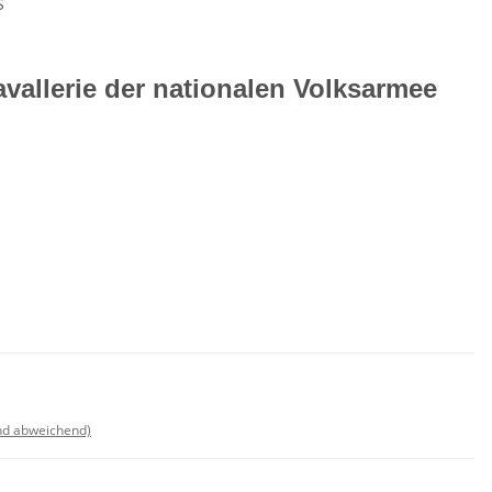
S
vallerie der nationalen Volksarmee
nd abweichend)