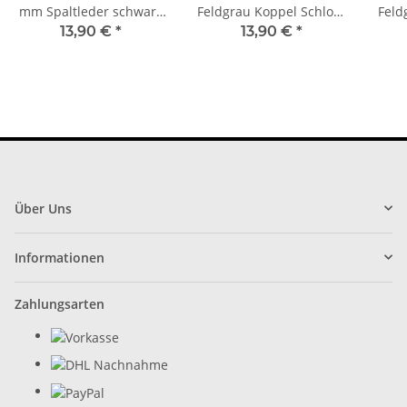
mm Spaltleder schwarz
Feldgrau Koppel Schloss
Feld
Lederkoppel Koppel
erster Weltkrieg
Fil
13,90 €
*
13,90 €
*
Über Uns
Informationen
Zahlungsarten