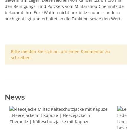
Gewehr am Lager. Diese reichen von Kaliber .22 bis .50 mit
den Reinigungs- und Putzsets vom Militärshop-Chemnitz.de
bekommt Ihre Eure Waffen nicht nur blitz sauber sondern
auch gepflegt und erhaltet so die Funktion sowie den Wert.
x
Bitte melden Sie sich an, um einen Kommentar zu
schreiben.
News