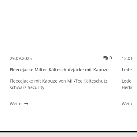
Kommentare
0
29.09.2025
13.01.
Fleecejacke Miltec Kälteschutzjacke mit Kapuze
Leders
Fleecejacke mit Kapuze von Mil-Tec Kälteschutz
Lederst
schwarz Security
Herkule
Weiter
Weiter