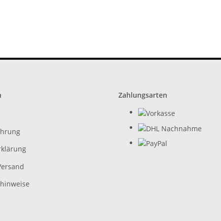
n
Zahlungsarten
ehrung
rklärung
Versand
zhinweise