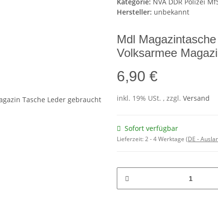
Kategorie:
NVA DDR Polizei Mf
Hersteller:
unbekannt
Mdl Magazintasche
Volksarmee Magazi
6,90 €
inkl. 19% USt. , zzgl.
Versand
Sofort verfügbar
Lieferzeit:
2 - 4 Werktage
(DE - Ausla