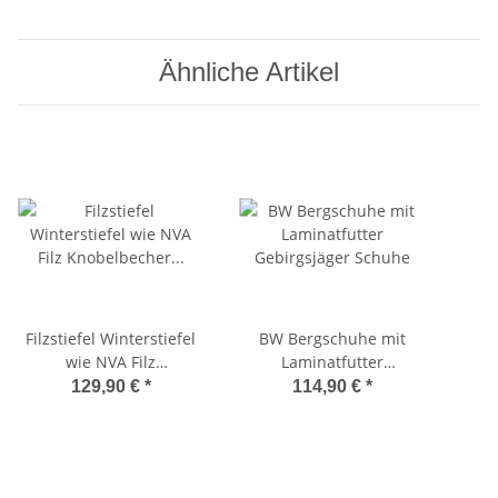
Ähnliche Artikel
Filzstiefel Winterstiefel
BW Bergschuhe mit
wie NVA Filz
Laminatfutter
Knobelbecher Stiefel
Gebirgsjäger Schuhe
Ein
129,90 €
*
114,90 €
*
Forststiefel Bauernhof
Forst