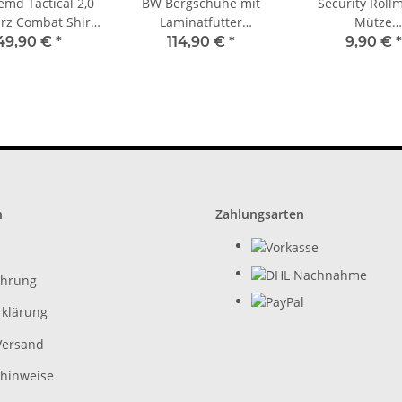
emd Tactical 2,0
BW Bergschuhe mit
Security Roll
rz Combat Shirt
Laminatfutter
Mütze
ity Einsatzshirt
Gebirgsjäger Schuhe
Sicherheitsdi
49,90 €
*
114,90 €
*
9,90 €
*
-Tec 10921102
schwarz Wachs
Dienstmüt
n
Zahlungsarten
ehrung
rklärung
Versand
zhinweise