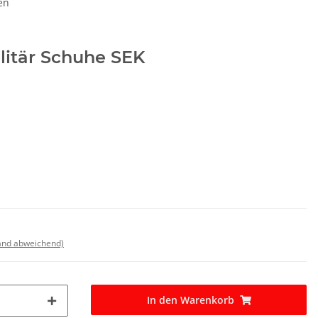
en
ilitär Schuhe SEK
land abweichend)
In den Warenkorb