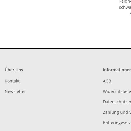
Feldh
schwa
Secur
Mil
Über Uns
Informatione
Kontakt
AGB
Newsletter
Widerrufsbel
Datenschutze
Zahlung und 
Batteriegeset