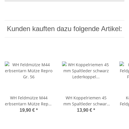
Kunden kauften dazu folgende Artikel:
WH Feldmütze M44
WH Koppelriemen 45
K
erbsentarn Mütze Repro
mm Spaltleder schwarz
Feld
Gr. 56
Lederkoppel Koppel 100
Fil
19,90 €
*
13,90 €
*