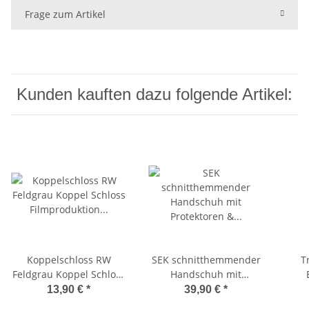
Frage zum Artikel
Kunden kauften dazu folgende Artikel:
Koppelschloss RW
SEK schnitthemmender
T
Feldgrau Koppel Schloss
Handschuh mit
Filmproduktion erster
Protektoren & Spektra M
Outd
13,90 €
*
39,90 €
*
Weltkrieg
(9)
Übe