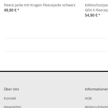
Fleece Jacke mit Kragen Fleecejacke schwarz
Kälteschutzja
GEN II Fleece
49,90 €
*
54,90 €
*
Über Uns
Informatione
Kontakt
AGB
Newsletter
Widerrufsbel