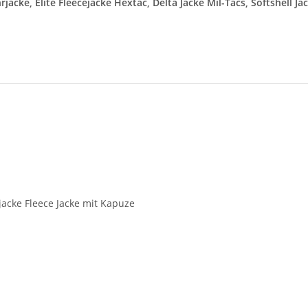
ke, Elite Fleecejacke Hextac, Delta Jacke Mil-Tacs, Softshell Jac