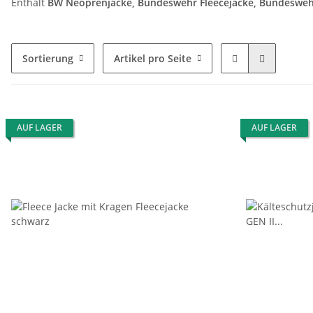
Enthält
BW Neoprenjacke, Bundeswehr Fleecejacke, Bundeswehrjac
Sortierung
Artikel pro Seite
AUF LAGER
AUF LAGER