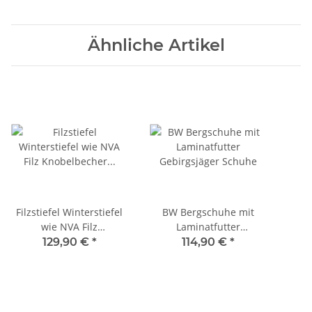
Ähnliche Artikel
Filzstiefel Winterstiefel
BW Bergschuhe mit
wie NVA Filz
Laminatfutter
Knobelbecher Stiefel
Gebirgsjäger Schuhe
Ein
129,90 €
*
114,90 €
*
Forststiefel Bauernhof
Forst