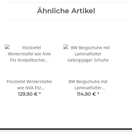
Ähnliche Artikel
Filzstiefel Winterstiefel
BW Bergschuhe mit
wie NVA Filz
Laminatfutter
Knobelbecher Stiefel
Gebirgsjäger Schuhe
Ein
129,90 €
*
114,90 €
*
Forststiefel Bauernhof
Forst