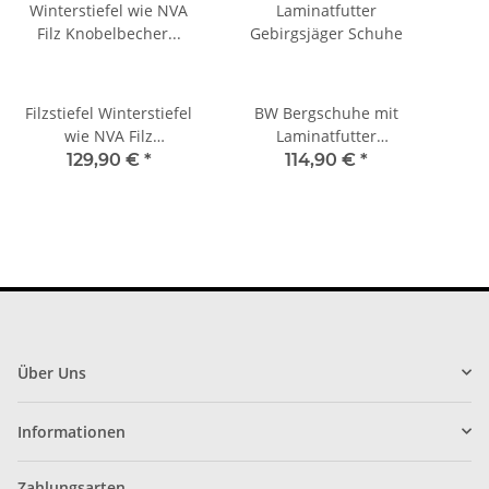
Filzstiefel Winterstiefel
BW Bergschuhe mit
wie NVA Filz
Laminatfutter
Knobelbecher Stiefel
Gebirgsjäger Schuhe
Ein
129,90 €
*
114,90 €
*
Forststiefel Bauernhof
Forst
Über Uns
Informationen
Zahlungsarten