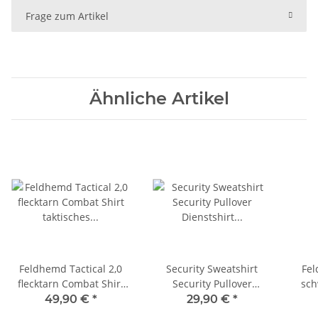
Frage zum Artikel
Ähnliche Artikel
Feldhemd Tactical 2,0
Security Sweatshirt
Fel
flecktarn Combat Shirt
Security Pullover
sch
taktisches Hemd Mil-Tec
Dienstshirt Wachschutz
Secur
49,90 €
*
29,90 €
*
10921121
Sicherheitsdienst Shirt