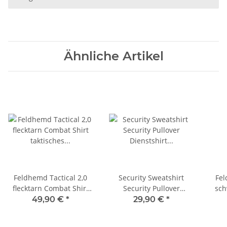
Ähnliche Artikel
Feldhemd Tactical 2,0
Security Sweatshirt
Fel
flecktarn Combat Shirt
Security Pullover
sch
taktisches Hemd Mil-Tec
Dienstshirt Wachschutz
Secur
49,90 €
*
29,90 €
*
10921121
Sicherheitsdienst Shirt