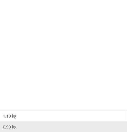
1,10 kg
0,90
kg