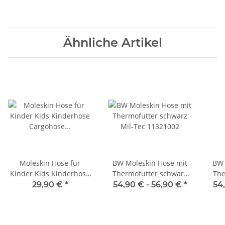
Ähnliche Artikel
Moleskin Hose für
BW Moleskin Hose mit
BW 
Kinder Kids Kinderhose
Thermofutter schwarz
The
Cargohose Kind
Mil-Tec 11321002
29,90 €
*
54,90 € -
56,90 €
*
54
Moleskinhose