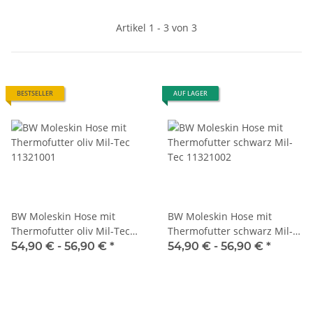
Artikel 1 - 3 von 3
BESTSELLER
AUF LAGER
BW Moleskin Hose mit
BW Moleskin Hose mit
Thermofutter oliv Mil-Tec
Thermofutter schwarz Mil-
11321001
Tec 11321002
54,90 € -
56,90 €
*
54,90 € -
56,90 €
*