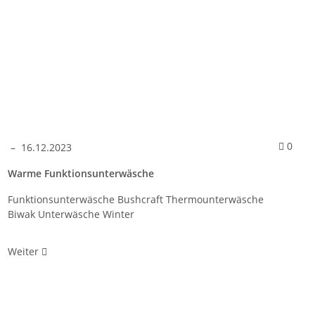
mentare
Komm
0
–
16.12.2023
Warme Funktionsunterwäsche
Funktionsunterwäsche Bushcraft Thermounterwäsche
Biwak Unterwäsche Winter
Weiter