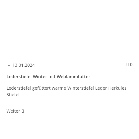
mmentare
Kom
0
–
13.01.2024
Lederstiefel Winter mit Weblammfutter
Lederstiefel gefüttert warme Winterstiefel Leder Herkules
Stiefel
Weiter