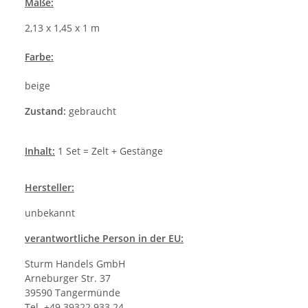
Maße:
2,13 x 1,45 x 1 m
Farbe:
beige
Zustand:
gebraucht
Inhalt:
1 Set = Zelt + Gestänge
Hersteller
:
unbekannt
verantwortliche Person in der EU:
Sturm Handels GmbH
Arneburger Str. 37
39590 Tangermünde
Tel. +49 39322 933 24