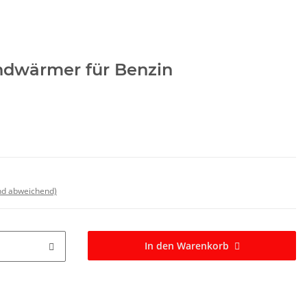
ndwärmer für Benzin
nd abweichend)
In den Warenkorb