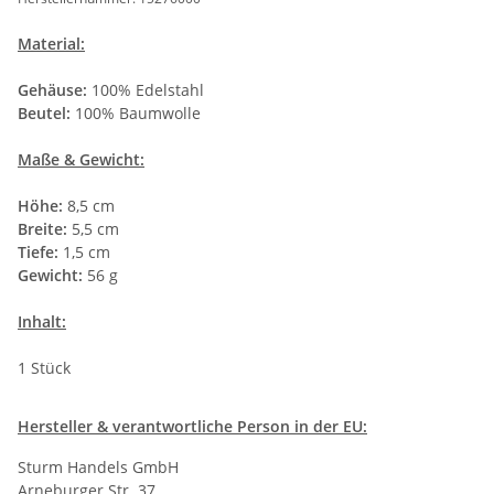
Material:
Gehäuse:
100% Edelstahl
Beutel:
100% Baumwolle
Maße & Gewicht:
Höhe:
8,5 cm
Breite:
5,5 cm
Tiefe:
1,5 cm
Gewicht:
56 g
Inhalt:
1 Stück
Hersteller
& verantwortliche Person in der EU:
Sturm Handels GmbH
Arneburger Str. 37