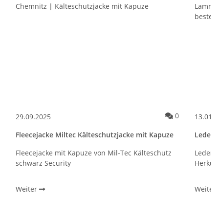
Kommentare
0
29.09.2025
13.01.
Fleecejacke Miltec Kälteschutzjacke mit Kapuze
Leders
Fleecejacke mit Kapuze von Mil-Tec Kälteschutz
Lederst
schwarz Security
Herkule
Weiter
Weiter