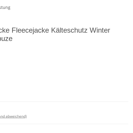
stung
cke Fleecejacke Kälteschutz Winter
puze
land abweichend)