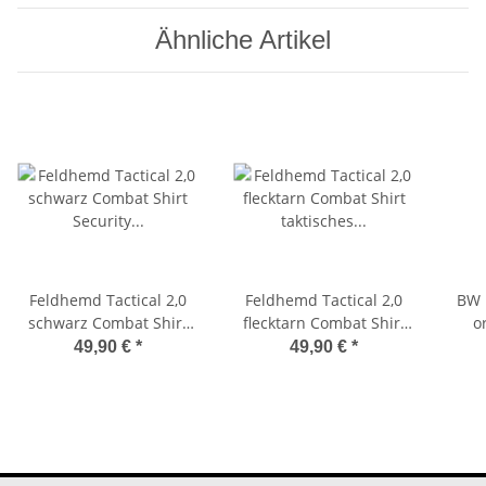
Ähnliche Artikel
Feldhemd Tactical 2,0
Feldhemd Tactical 2,0
BW 
schwarz Combat Shirt
flecktarn Combat Shirt
o
Security Einsatzshirt Mil-
taktisches Hemd Mil-Tec
a
49,90 €
*
49,90 €
*
Tec 10921102
10921121