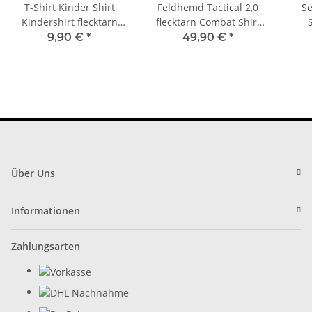
T-Shirt Kinder Shirt
Feldhemd Tactical 2,0
Se
Kindershirt flecktarn
flecktarn Combat Shirt
Tarnshirt Armeeshirt
taktisches Hemd Mil-Tec
Dien
9,90 €
*
49,90 €
*
10921121
Sich
Über Uns
Informationen
Zahlungsarten