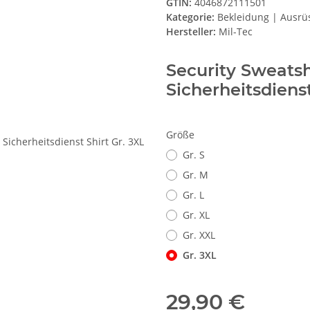
GTIN:
4046872111501
Kategorie:
Bekleidung | Ausrü
Hersteller:
Mil-Tec
Security Sweatshi
Sicherheitsdiens
Größe
Gr. S
Gr. M
Gr. L
Gr. XL
Gr. XXL
Gr. 3XL
29,90 €