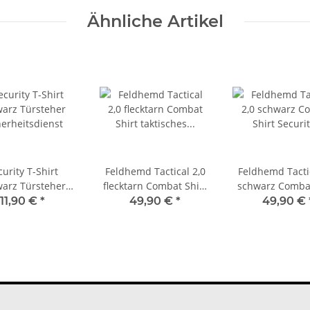
Ähnliche Artikel
urity T-Shirt
Feldhemd Tactical 2,0
Feldhemd Tactic
arz Türsteher
flecktarn Combat Shirt
schwarz Combat
herheitsdienst
taktisches Hemd Mil-
Security Einsat
11,90 €
*
49,90 €
*
49,90 €
Tec 10921121
Mil-Tec 1092