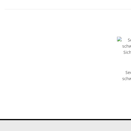
Sec
schw
Sic