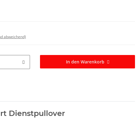
nd abweichend)
In den Warenkorb
rt Dienstpullover