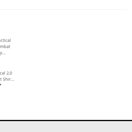
al 2,0
 Shirt
zshirt
*
1102