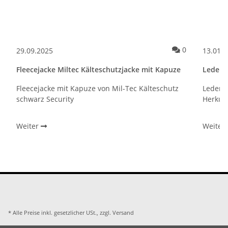
Kommentare
0
29.09.2025
13.01.
Fleecejacke Miltec Kälteschutzjacke mit Kapuze
Leders
Fleecejacke mit Kapuze von Mil-Tec Kälteschutz
Lederst
schwarz Security
Herkule
Weiter
Weiter
* Alle Preise inkl. gesetzlicher USt., zzgl.
Versand